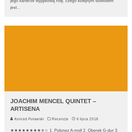
jego karierze wyjątkową rolę, czego kolejnym dowodem
jest
...
JOACHIM MENCEL QUINTET –
ARTISENA
Konrad Puławski
Recenzje
6 lipca 2018
★★★★★★★★✭☆ 1. Polonez A-moll 2. Oberek G-dur 3.