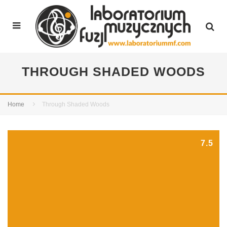
THROUGH SHADED WOODS
Home
Through Shaded Woods
7.5