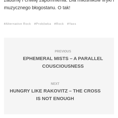
zadumę i chwilę zapomnienia. Dla miłośników liryki i
muzycznego błogostanu. O tak!
Alternative Rock
Probówka
Rock
Yass
PREVIOUS
EPHEMERAL MISTS – A PARALLEL
COUSCIOUSNESS
NEXT
HUNGRY LIKE RAKOVITZ – THE CROSS
IS NOT ENOUGH