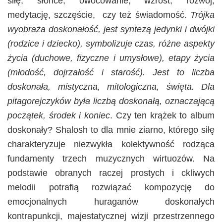
siłę, słońce, owocowanie, wzrost, rozwój,
medytację, szczęście, czy też świadomość.
Trójka
wyobraża doskonałość, jest syntezą jedynki i dwójki
(rodzice i dziecko), symbolizuje czas, różne aspekty
życia (duchowe, fizyczne i umysłowe), etapy życia
(młodość, dojrzałość i starość). Jest to liczba
doskonała, mistyczna, mitologiczna, święta. Dla
pitagorejczyków była liczbą doskonałą, oznaczającą
początek, środek i koniec
. Czy ten krążek to album
doskonały? Shalosh to dla mnie ziarno, którego siłę
charakteryzuje niezwykła kolektywność rodząca
fundamenty trzech muzycznych wirtuozów. Na
podstawie obranych raczej prostych i ckliwych
melodii potrafią rozwiązać kompozycję do
emocjonalnych huraganów doskonałych
kontrapunkcji, majestatycznej wizji przestrzennego