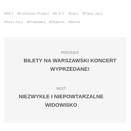
ACT
Confusion Project
E.S.T.
Jazz
Piano Jazz
Post Jazz
Probówka
Shalosh
World
PREVIOUS
BILETY NA WARSZAWSKI KONCERT
WYPRZEDANE!
NEXT
NIEZWYKŁE I NIEPOWTARZALNE
WIDOWISKO