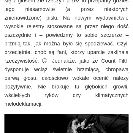
się z głosem złe rzeczy i przez to przepadły gdzieś
jego niesamowite (a przez niektórych
znienawidzone) piski. Na nowym wydawnictwie
wysokie rejestry stosowane są przez niego dość
oszczędnie i – powiedzmy to sobie szczerze –
brzmią tak, jak można było się spodziewać. Czyli
przeciętnie, choć są fani, którzy uparcie zaklinają
rzeczywistość. 🙂 Jednakże, jako że Count Filth
dysponuje wciąż świetnie brzmiącą, chropawą
barwą głosu, całościowo wokale ocenić należy
pozytywnie. Nie brakuje tu głębokich growli,
wściekłych ryków czy klimatycznych
melodeklamacji.