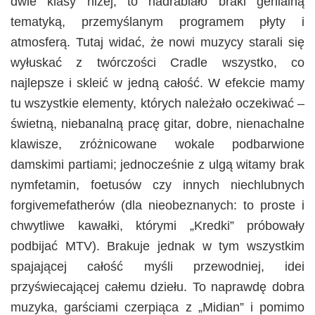
dwie klasy niżej, to nadrabiało braki genialną
tematyką, przemyślanym programem płyty i
atmosferą. Tutaj widać, że nowi muzycy starali się
wyłuskać z twórczości Cradle wszystko, co
najlepsze i skleić w jedną całość. W efekcie mamy
tu wszystkie elementy, których należało oczekiwać –
świetną, niebanalną pracę gitar, dobre, nienachalne
klawisze, zróżnicowane wokale podbarwione
damskimi partiami; jednocześnie z ulgą witamy brak
nymfetamin, foetusów czy innych niechlubnych
forgivemefatherów (dla nieobeznanych: to proste i
chwytliwe kawałki, którymi „Kredki” próbowały
podbijać MTV). Brakuje jednak w tym wszystkim
spajającej całość myśli przewodniej, idei
przyświecającej całemu dziełu. To naprawdę dobra
muzyka, garściami czerpiąca z „Midian” i pomimo