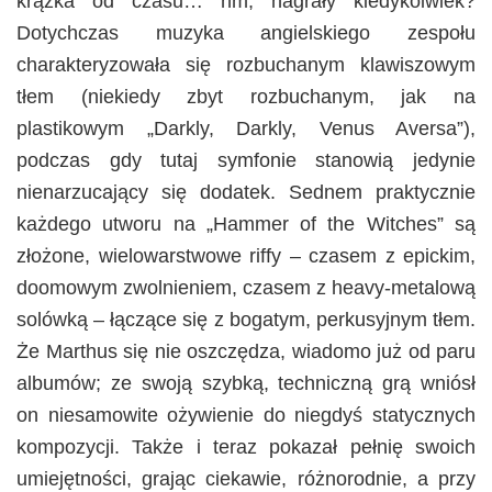
krążka od czasu… hm, nagrały kiedykolwiek?
Dotychczas muzyka angielskiego zespołu
charakteryzowała się rozbuchanym klawiszowym
tłem (niekiedy zbyt rozbuchanym, jak na
plastikowym „Darkly, Darkly, Venus Aversa”),
podczas gdy tutaj symfonie stanowią jedynie
nienarzucający się dodatek. Sednem praktycznie
każdego utworu na „Hammer of the Witches” są
złożone, wielowarstwowe riffy – czasem z epickim,
doomowym zwolnieniem, czasem z heavy-metalową
solówką – łączące się z bogatym, perkusyjnym tłem.
Że Marthus się nie oszczędza, wiadomo już od paru
albumów; ze swoją szybką, techniczną grą wniósł
on niesamowite ożywienie do niegdyś statycznych
kompozycji. Także i teraz pokazał pełnię swoich
umiejętności, grając ciekawie, różnorodnie, a przy