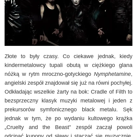
Złote to były czasy. Co ciekawe jednak, kiedy
kindermetalowcy tupali obutą w ciężkiego glana
nóżką w rytm mroczno-gotyckiego
Nymphetamine
,
angielski zespół znajdował się już na równi pochyłej.
Odkładając wszelkie żarty na bok: Cradle of Filth to
bezsprzeczny klasyk muzyki metalowej i jeden z
prekursorów symfonicznego black metalu. Sęk
jednak w tym, że po wydaniu kultowego krążka
„Cruelty and the Beast” zespół zaczął powoli
odcinać kupony od sławy i staczać się muzycznie.