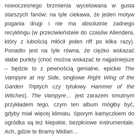
nowoczesnego brzmienia wycelowana w gusta
starszych fanów; na tyle ciekawa, że jeden motyw
pogania drugi i nie ma absolutnie żadnego
recyklingu (w przeciwieństwie do czasów Allendera,
który z lubością młócił jeden riff po kilka razy).
Ponadto jest na tyle równa, że ciężko wskazać
słabe punkty (choć można wskazać te najjaśniejsze
– będzie to z pewnością genialne, epickie
The
Vampyre at my Side
, singlowe
Right Wing of the
Garden Triptych
czy tytułowy
Hammer of the
Witches
).
The Vampyre…
jest zarazem smutnym
przykładem tego, czym ten album mógłby być,
gdyby miał więcej klimatu. Sporym kamyczkiem do
ogródka są też kiepskie, bezpłciowe instrumentale.
Ach, gdzie te Bramy Midian…