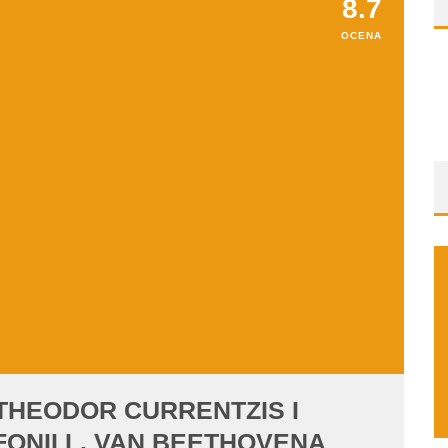
8.7
OCENA
 THEODOR CURRENTZIS I
ONII L. VAN BEETHOVENA