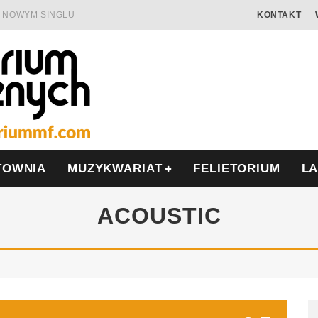
 W NOWYM SINGLU
KONTAKT
 SAMOTNOŚĆ I OPÓR
AMIĘCIĄ
ALISIS
ONIĘ O POLSCE
MIERA WE WRZEŚNIU
TOWNIA
MUZYKWARIAT
FELIETORIUM
L
ACOUSTIC