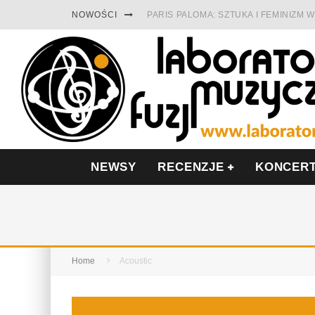
NOWOŚCI
PARIS PALOMA: SZTUKA I FEMINIZM
TABULA RASA Z SINGLEM DIAMENTY.
CINNAMON GUM MIĘDZY SOULEM A P
FRANCUSKI PROG METAL WEDŁUG DU
LESZEK KUŁAKOWSKI NAGRAŁ JAZZF
NIEZNANY BOWIE Z 1965 ROKU. PRE
NEWSY
RECENZJE
KONCER
Home
Acoustic