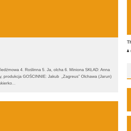
T
P
owa 4. Roślinna 5. Ja, olcha 6. Miniona SKŁAD: Anna
nty, produkcja GOŚCINNIE: Jakub „Zagreus” Olchawa (Jarun)
skierko
...