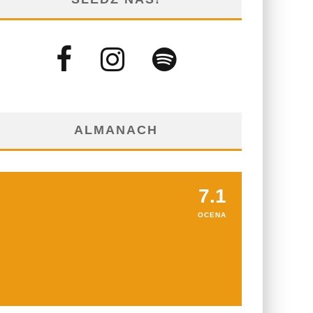
ALMANACH
7.1
OCENA