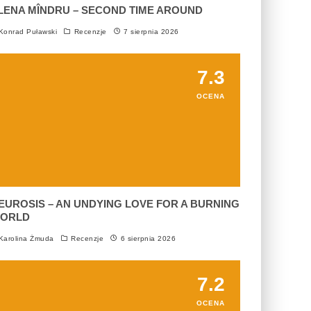
LENA MÎNDRU – SECOND TIME AROUND
onrad Puławski
Recenzje
7 sierpnia 2026
7.3
OCENA
EUROSIS – AN UNDYING LOVE FOR A BURNING
ORLD
arolina Żmuda
Recenzje
6 sierpnia 2026
7.2
OCENA