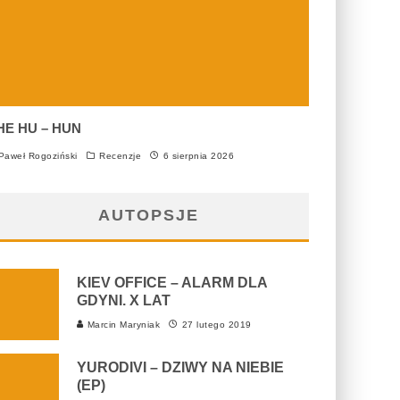
HE HU – HUN
aweł Rogoziński
Recenzje
6 sierpnia 2026
AUTOPSJE
KIEV OFFICE – ALARM DLA
GDYNI. X LAT
Marcin Maryniak
27 lutego 2019
YURODIVI – DZIWY NA NIEBIE
(EP)