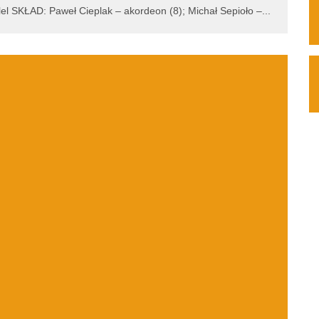
lel SKŁAD: Paweł Cieplak – akordeon (8); Michał Sepioło –
...