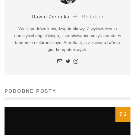
Dawid Zielonka
Redaktor
Wielki podróżnik międzygatunkowy. Z wykształcenia
nauczyciel angielskiego, z zamiłowania muzyk-amator w
tandemie elektronicznym Ami-Saint, a z zawodu twórca
gier komputerowych.
PODOBNE POSTY
7.3