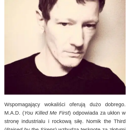
Wspomagający wokaliści oferują dużo dobrego.
M.A.D. (
You Killed Me First
) odpowiada za ukłon w
stronę industrialu i rockową siłę. Nomik the Third
(
Raised by the Sirens
) wzbudza tęsknotę za złotymi