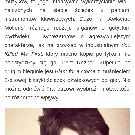
muzyków, to jego intensywne wykorzystanie wielu
nałożonych na siebie ścieżek z partiami
instrumentów klawiszowych. Dużo na „Awkward
Motions” różnego rodzaju organów o gotyckim
wydźwięku i syntezatorów o agresywniejszym
charakterze, jak na przykład w industrialnym
You
Killed Me First
, który mocno kopie po tyłku i nie
powstydziłby się go Trent Reznor. Zupełnie na
drugim biegunie jest
Blast for a Coma
z muśnięciem
8-bitowej klasyki ścieżek dźwiękowych do gier. Nie
można odmówić Francuzowi wyobraźni i otwartości
na różnorodne wpływy.