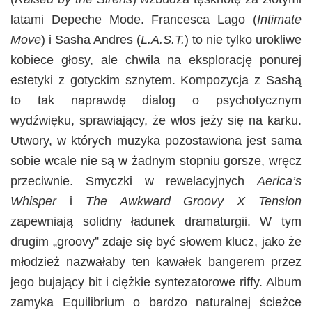
latami Depeche Mode. Francesca Lago (
Intimate
Move
) i Sasha Andres (
L.A.S.T.
) to nie tylko urokliwe
kobiece głosy, ale chwila na eksplorację ponurej
estetyki z gotyckim sznytem. Kompozycja z Sashą
to tak naprawdę dialog o psychotycznym
wydźwięku, sprawiający, że włos jeży się na karku.
Utwory, w których muzyka pozostawiona jest sama
sobie wcale nie są w żadnym stopniu gorsze, wręcz
przeciwnie. Smyczki w rewelacyjnych
Aerica’s
Whisper
i
The Awkward Groovy X Tension
zapewniają solidny ładunek dramaturgii. W tym
drugim „groovy” zdaje się być słowem klucz, jako że
młodzież nazwałaby ten kawałek bangerem przez
jego bujający bit i ciężkie syntezatorowe riffy. Album
zamyka Equilibrium o bardzo naturalnej ścieżce