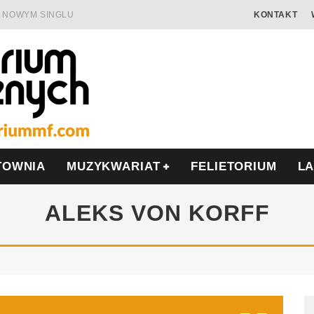
 W NOWYM SINGLU
KONTAKT
 SAMOTNOŚĆ I OPÓR
AMIĘCIĄ
ALISIS
ONIĘ O POLSCE
MIERA WE WRZEŚNIU
TOWNIA
MUZYKWARIAT
FELIETORIUM
L
ALEKS VON KORFF