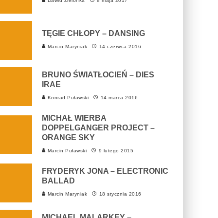
Dawid Zielonka
8 maja 2017
TĘGIE CHŁOPY – DANSING
Marcin Maryniak
14 czerwca 2016
BRUNO ŚWIATŁOCIEŃ – DIES
IRAE
Konrad Puławski
14 marca 2016
MICHAŁ WIERBA
DOPPELGANGER PROJECT –
ORANGE SKY
Marcin Puławski
9 lutego 2015
FRYDERYK JONA – ELECTRONIC
BALLAD
Marcin Maryniak
18 stycznia 2016
MICHAEL MALARKEY –