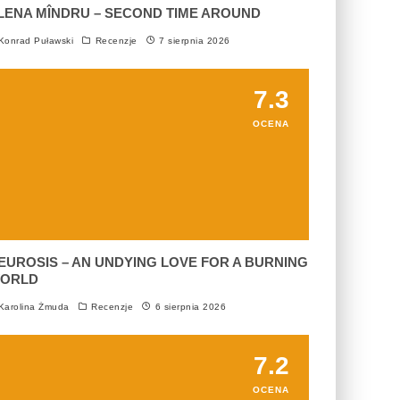
LENA MÎNDRU – SECOND TIME AROUND
onrad Puławski
Recenzje
7 sierpnia 2026
7.3
OCENA
EUROSIS – AN UNDYING LOVE FOR A BURNING
ORLD
arolina Żmuda
Recenzje
6 sierpnia 2026
7.2
OCENA