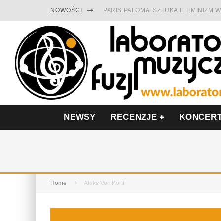
NOWOŚCI
PARIS PALOMA: SZTUKA I FEMINIZM
TABULA RASA Z SINGLEM DIAMENTY.
CINNAMON GUM MIĘDZY SOULEM A P
FRANCUSKI PROG METAL WEDŁUG DU
LESZEK KUŁAKOWSKI NAGRAŁ JAZZF
NIEZNANY BOWIE Z 1965 ROKU. PRE
NEWSY
RECENZJE
KONCER
Home
Aleks Von Korff