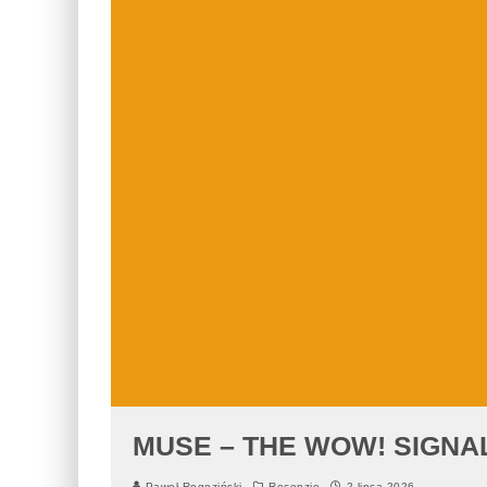
MUSE – THE WOW! SIGNA
Paweł Rogoziński
Recenzje
2 lipca 2026