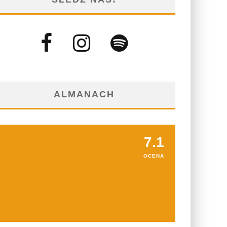
ALMANACH
7.1
OCENA