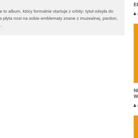
E
o album, który formalnie startuje z orbity: tytuł odsyła do
K
a płyta nosi na sobie emblematy znane z muzealnej, pardon,
..
N
W
K