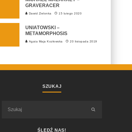
GRAVERACER
Dawid Zielonka
15 lutego 2020
UNIATOWSKI –
METAMORPHOSIS
Agata Maja Kozłowska
20 listopada 2019
SZUKAJ
ŚLEDŹ NAS!