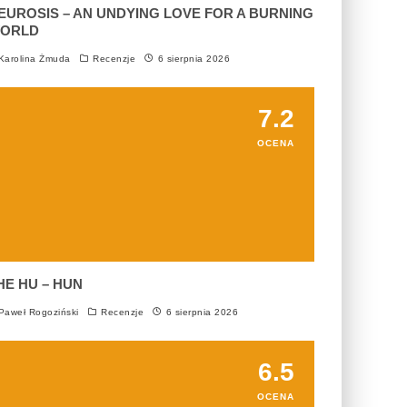
EUROSIS – AN UNDYING LOVE FOR A BURNING
ORLD
arolina Żmuda
Recenzje
6 sierpnia 2026
7.2
OCENA
HE HU – HUN
aweł Rogoziński
Recenzje
6 sierpnia 2026
6.5
OCENA