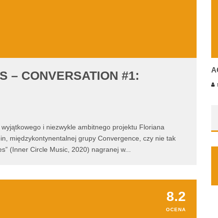
A
S – CONVERSATION #1:
M
wyjątkowego i niezwykle ambitnego projektu Floriana
Vein, międzykontynentalnej grupy Convergence, czy nie tak
es” (Inner Circle Music, 2020) nagranej w
...
8.2
OCENA