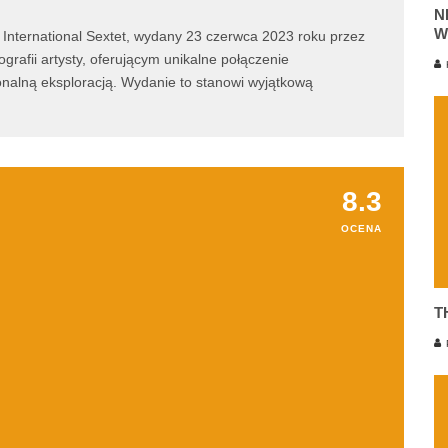
N
W
 International Sextet, wydany 23 czerwca 2023 roku przez
afii artysty, oferującym unikalne połączenie
K
onalną eksploracją. Wydanie to stanowi wyjątkową
8.3
OCENA
T
P