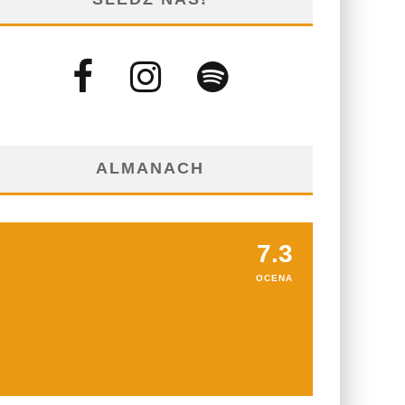
ALMANACH
7.3
OCENA