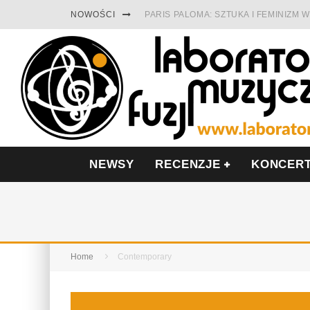
NOWOŚCI
PARIS PALOMA: SZTUKA I FEMINIZM
TABULA RASA Z SINGLEM DIAMENTY.
CINNAMON GUM MIĘDZY SOULEM A P
FRANCUSKI PROG METAL WEDŁUG DU
LESZEK KUŁAKOWSKI NAGRAŁ JAZZF
NIEZNANY BOWIE Z 1965 ROKU. PRE
NEWSY
RECENZJE
KONCER
Home
Contemporary