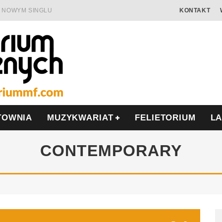
 W NOWYM SINGLU
KONTAKT
 SAMOTNOŚĆ I OPÓR
AMIĘCIĄ
ALISIS
ONIĘ O POLSCE
MIERA WE WRZEŚNIU
TOWNIA
MUZYKWARIAT
FELIETORIUM
L
CONTEMPORARY