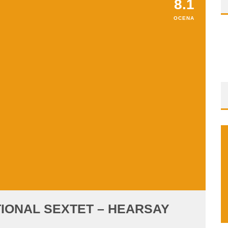
8.1
OCENA
TIONAL SEXTET – HEARSAY