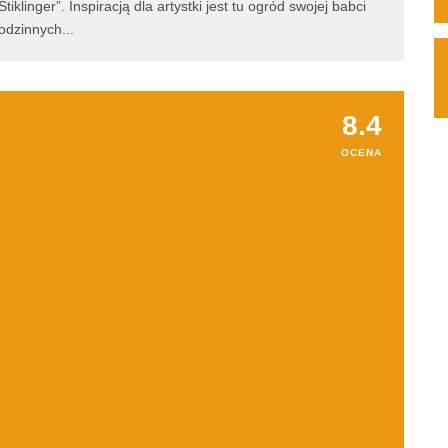
iklinger”. Inspiracją dla artystki jest tu ogród swojej babci
rodzinnych
...
8.4
OCENA