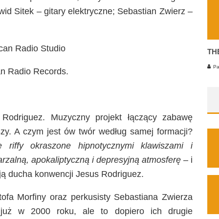
id Sitek – gitary elektryczne; Sebastian Zwierz –
an Radio Studio
TH
Pa
n Radio Records.
Rodriguez. Muzyczny projekt łączący zabawę
iszy. A czym jest ów twór według samej formacji?
 riffy okraszone hipnotycznymi klawiszami i
zalną, apokaliptyczną i depresyjną atmosferę
– i
ają ducha konwencji Jesus Rodriguez.
ztofa Morfiny oraz perkusisty Sebastiana Zwierza
 już w 2000 roku, ale to dopiero ich drugie