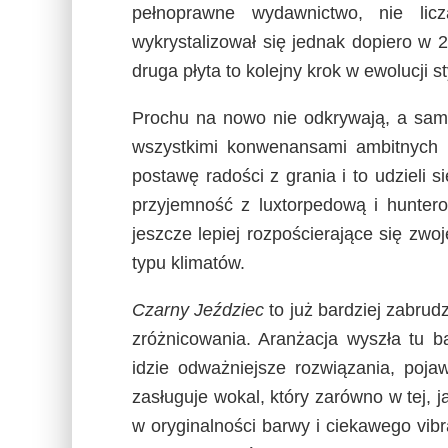
pełnoprawne wydawnictwo, nie lic
wykrystalizował się jednak dopiero w 
druga płyta to kolejny krok w ewolucji s
Prochu na nowo nie odkrywają, a sama
wszystkimi konwenansami ambitnych p
postawę radości z grania i to udzieli 
przyjemność z luxtorpedową i huntero
jeszcze lepiej rozpościerające się zw
typu klimatów.
Czarny Jeździec
to już bardziej zabru
zróżnicowania. Aranżacja wyszła tu 
idzie odważniejsze rozwiązania, poja
zasługuje wokal, który zarówno w tej, 
w oryginalności barwy i ciekawego vib