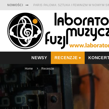
NOWOŚCI
PARIS PALOMA: SZTUKA I FEMINIZM W NOWYM S
TABULA RASA Z SINGLEM DIAMENTY. SAMOTNOŚ
CINNAMON GUM MIĘDZY SOULEM A PAMIĘCIĄ
FRANCUSKI PROG METAL WEDŁUG DUALISIS
LESZEK KUŁAKOWSKI NAGRAŁ JAZZFONIĘ O PO
NIEZNANY BOWIE Z 1965 ROKU. PREMIERA WE 
NEWSY
RECENZJE
KONCER
Home
Recenzje