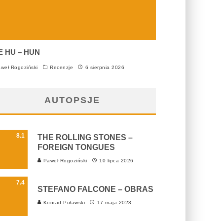
E HU – HUN
weł Rogoziński
Recenzje
6 sierpnia 2026
AUTOPSJE
8.1
THE ROLLING STONES –
FOREIGN TONGUES
Paweł Rogoziński
10 lipca 2026
7.4
STEFANO FALCONE – OBRAS
Konrad Puławski
17 maja 2023