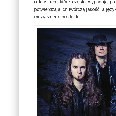
o tekstach, które często wypadają po
potwierdzają ich twórczą jakość, a jęz
muzycznego produktu.