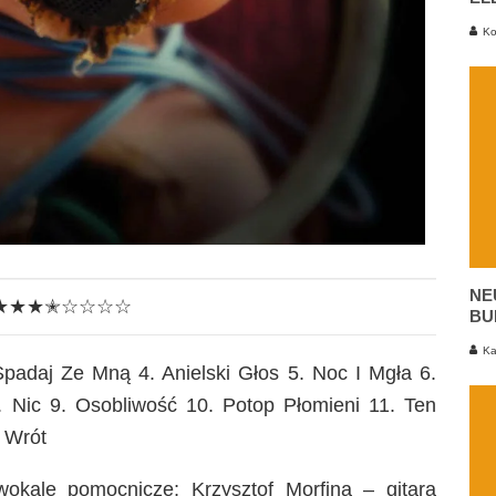
Ko
NE
★★★✭☆☆☆☆
BU
Ka
padaj Ze Mną 4. Anielski Głos 5. Noc I Mgła 6.
 Nic 9. Osobliwość 10. Potop Płomieni 11. Ten
a Wrót
okale pomocnicze; Krzysztof Morfina – gitara