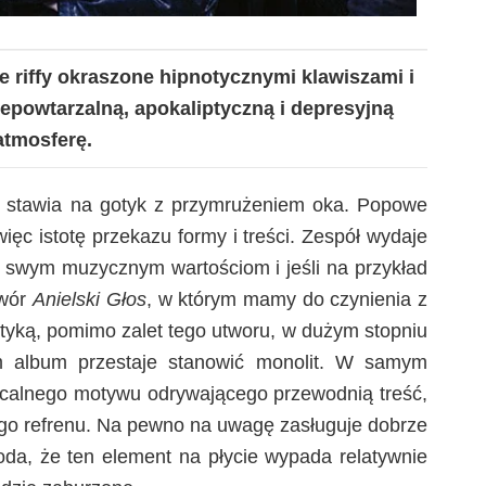
 riffy okraszone hipnotycznymi klawiszami i
powtarzalną, apokaliptyczną i depresyjną
atmosferę.
ą
stawia na gotyk z przymrużeniem oka. Popowe
ęc istotę przekazu formy i treści. Zespół wydaje
y swym muzycznym wartościom i jeśli na przykład
twór
Anielski Głos
, w którym mamy do czynienia z
tyką, pomimo zalet tego utworu, w dużym stopniu
am album przestaje stanowić monolit. W samym
acalnego motywu odrywającego przewodnią treść,
ącego refrenu. Na pewno na uwagę zasługuje dobrze
oda, że ten element na płycie wypada relatywnie