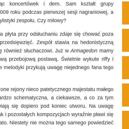
ząc koncertówek i dem. Sam kształt grupy
2009 roku podczas pierwszej sesji nagraniowej, a
tylistyki zespołu. Czy milowy?
 płyta przy odsłuchaniu zdaje się chować poza
rzedsięwzięć. Zespół stawia na hedonistyczną
się również słuchaczowi. Już w
Armagedon
mamy
wą przebojową postawą. Świetnie wykute riffy i
oje melodyki przykują uwagę niejednego fana tego
dzone rejony nieco patetycznego majestatu małego
bardzo schematyczna, a ciekawsze, a co za tym
wiają się dopiero pod koniec utworu. Na uwagę
jak i pozostałych kompozycjach wyraźnie pławi się
rato. Niestety nie można tego samego powiedzieć