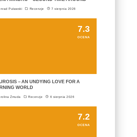
nrad Puławski
Recenzje
7 sierpnia 2026
7.3
OCENA
UROSIS – AN UNDYING LOVE FOR A
RNING WORLD
rolina Żmuda
Recenzje
6 sierpnia 2026
7.2
OCENA