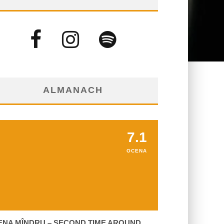
ALMANACH
7.1
OCENA
ENA MÎNDRU – SECOND TIME AROUND