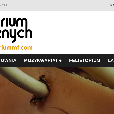
INGLU
K
Ć I OPÓR
LSCE
WRZEŚNIU
TOWNIA
MUZYKWARIAT
FELIETORIUM
L