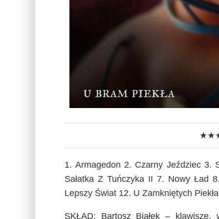
★★
1. Armagedon 2. Czarny Jeździec 3. S
Sałatka Z Tuńczyka II 7. Nowy Ład 8.
Lepszy Świat 12. U Zamkniętych Piekł
SKŁAD: Bartosz Białek – klawisze, w