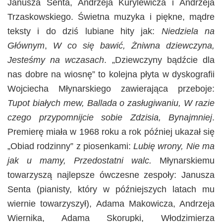
Janusza Senta, Andrzeja Kurylewicza i Andrzeja
Trzaskowskiego. Świetna muzyka i piękne, mądre
teksty i do dziś lubiane hity jak:
Niedziela na
Głównym
,
W co się bawić, Żniwna dziewczyna,
Jesteśmy na wczasach
. „Dziewczyny bądźcie dla
nas dobre na wiosnę” to kolejna płyta w dyskografii
Wojciecha Młynarskiego zawierająca przeboje:
Tupot białych mew, Ballada o zasługiwaniu, W razie
czego przypomnijcie sobie Zdzisia, Bynajmniej
.
Premierę miała w 1968 roku a rok później ukazał się
„Obiad rodzinny” z piosenkami:
Lubię wrony, Nie ma
jak u mamy, Przedostatni walc.
Młynarskiemu
towarzyszą najlepsze ówczesne zespoły: Janusza
Senta (pianisty, który w późniejszych latach mu
wiernie towarzyszył), Adama Makowicza, Andrzeja
Wiernika, Adama Skorupki, Włodzimierza