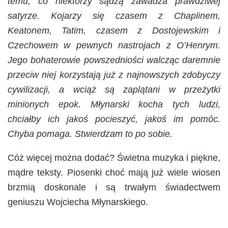
temu, co niektórzy sądzą zawadza prawdziwej
satyrze. Kojarzy się czasem z Chaplinem,
Keatonem, Tatim, czasem z Dostojewskim i
Czechowem w pewnych nastrojach z O’Henrym.
Jego bohaterowie powszedniości walcząc daremnie
przeciw niej korzystają już z najnowszych zdobyczy
cywilizacji, a wciąż są zaplątani w przeżytki
minionych epok. Młynarski kocha tych ludzi,
chciałby ich jakoś pocieszyć, jakoś im pomóc.
Chyba pomaga. Stwierdzam to po sobie.
Cóż więcej można dodać? Świetna muzyka i piękne,
mądre teksty. Piosenki choć mają już wiele wiosen
brzmią doskonale i są trwałym świadectwem
geniuszu Wojciecha Młynarskiego.