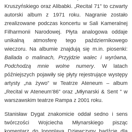
Kruszyńskiego oraz Alibabki. „Recital 71” to czwarty
autorski album z 1971 roku. Nagranie zostało
zrealizowane podczas koncertu w Sali Kameralnej
Filharmonii Narodowej. Płyta analogowa oddaje
unikalną atmosferę tego październikowego
wieczoru. Na albumie znajdują się m.in. piosenki:
Ballada o malinach, Przyjdzie walec i wyrówna,
Podchodzą mnie wolne numery
. W latach
późniejszych pojawiły się płyty rejestrujące występy
artysty „na żywo” w Teatrze Ateneum – album
„Recital w Ateneum’86” oraz „Młynarski & Sent ” w
warszawskim teatrze Rampa z 2001 roku.
Stanisław Dygat znakomicie oddał sedno i sens
twórczości Wojciecha Młynarskiego pisząc
komentarz do longplaya Dziewczyny bądźcie dla