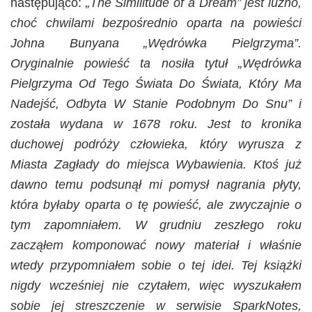
następująco:
„The Similitude of a Dream” jest luźno,
choć chwilami bezpośrednio oparta na powieści
Johna Bunyana „Wędrówka Pielgrzyma”.
Oryginalnie powieść ta nosiła tytuł „Wędrówka
Pielgrzyma Od Tego Świata Do Świata, Który Ma
Nadejść, Odbyta W Stanie Podobnym Do Snu” i
została wydana w 1678 roku. Jest to kronika
duchowej podróży człowieka, który wyrusza z
Miasta Zagłady do miejsca Wybawienia. Ktoś już
dawno temu podsunął mi pomysł nagrania płyty,
która byłaby oparta o tę powieść, ale zwyczajnie o
tym zapomniałem. W grudniu zeszłego roku
zacząłem komponować nowy materiał i właśnie
wtedy przypomniałem sobie o tej idei. Tej książki
nigdy wcześniej nie czytałem, więc wyszukałem
sobie jej streszczenie w serwisie SparkNotes,