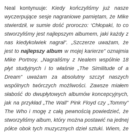
Neal kontynuuje:
Kiedy kończyliśmy już nasze
wyczerpujące sesje nagraniowe pamiętam, że Mike
stwierdził, w sumie dość proroczo: ‘Chłopaki, to co
stworzyliśmy jest najlepszym albumem, jaki każdy z
nas kiedykolwiek nagrał”. „Szczerze uważam, że
jest to
najlepszy album
w mojej karierze” oznajmia
Mike Portnoy. „Nagraliśmy z Nealem wspólnie 18
płyt studyjnych i to właśnie „The Similitude of a
Dream” uważam za absolutny szczyt naszych
wspólnych twórczych możliwości. Zawsze miałem
słabość do dwupłytowych albumów koncepcyjnych,
jak na przykład „The Wall” Pink Floyd czy „Tommy”
The Who i mogę z całą pewnością powiedzieć, że
stworzyliśmy album, który można postawić na jednej
półce obok tych muzycznych dzieł sztuki. Wiem, że