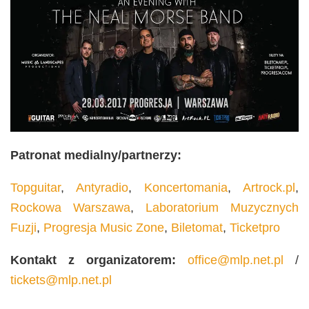
Patronat medialny/partnerzy:
Topguitar
,
Antyradio
,
Koncertomania
,
Artrock.pl
,
Rockowa Warszawa
,
Laboratorium Muzycznych
Fuzji
,
Progresja Music Zone
,
Biletomat
,
Ticketpro
Kontakt z organizatorem:
office@mlp.net.pl
/
tickets@mlp.net.pl