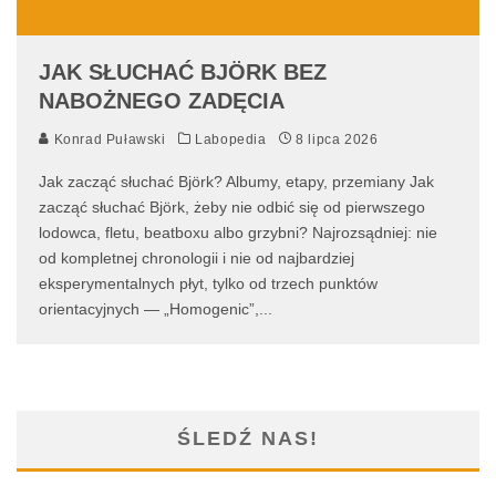
JAK SŁUCHAĆ BJÖRK BEZ
NABOŻNEGO ZADĘCIA
Konrad Puławski
Labopedia
8 lipca 2026
Jak zacząć słuchać Björk? Albumy, etapy, przemiany Jak
zacząć słuchać Björk, żeby nie odbić się od pierwszego
lodowca, fletu, beatboxu albo grzybni? Najrozsądniej: nie
od kompletnej chronologii i nie od najbardziej
eksperymentalnych płyt, tylko od trzech punktów
orientacyjnych — „Homogenic”,
...
ŚLEDŹ NAS!