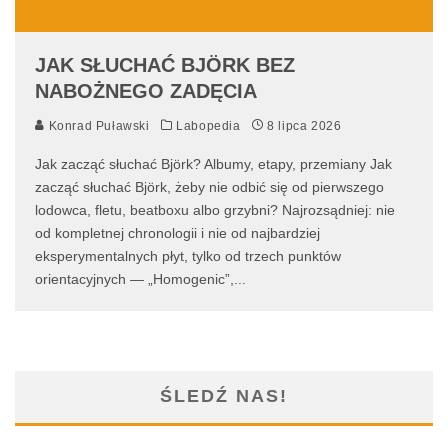
JAK SŁUCHAĆ BJÖRK BEZ
NABOŻNEGO ZADĘCIA
Konrad Puławski
Labopedia
8 lipca 2026
Jak zacząć słuchać Björk? Albumy, etapy, przemiany Jak
zacząć słuchać Björk, żeby nie odbić się od pierwszego
lodowca, fletu, beatboxu albo grzybni? Najrozsądniej: nie
od kompletnej chronologii i nie od najbardziej
eksperymentalnych płyt, tylko od trzech punktów
orientacyjnych — „Homogenic”,
...
ŚLEDŹ NAS!