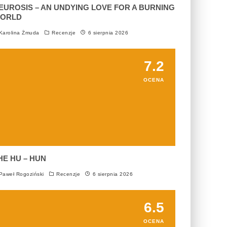
EUROSIS – AN UNDYING LOVE FOR A BURNING
ORLD
arolina Żmuda
Recenzje
6 sierpnia 2026
7.2
OCENA
HE HU – HUN
aweł Rogoziński
Recenzje
6 sierpnia 2026
6.5
OCENA