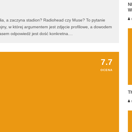
N
W
K
ia, a zaczyna stadion? Radiohead czy Muse? To pytanie
ojny, w której argumentem jest zdjęcie profilowe, a dowodem
asem odpowiedź jest dość konkretna.
...
7.7
OCENA
T
P