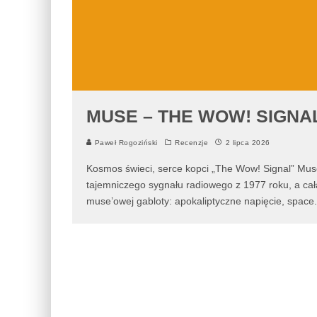
MUSE – THE WOW! SIGNA
Paweł Rogoziński
Recenzje
2 lipca 2026
Kosmos świeci, serce kopci „The Wow! Signal” Muse t
tajemniczego sygnału radiowego z 1977 roku, a cał
muse’owej gabloty: apokaliptyczne napięcie, space
.