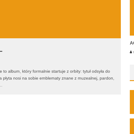
A
L
M
o album, który formalnie startuje z orbity: tytuł odsyła do
a płyta nosi na sobie emblematy znane z muzealnej, pardon,
..