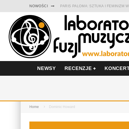
NOWOŚCI
PARIS PALOMA: SZTUKA I FEMINIZM
TABULA RASA Z SINGLEM DIAMENTY.
CINNAMON GUM MIĘDZY SOULEM A P
FRANCUSKI PROG METAL WEDŁUG DU
LESZEK KUŁAKOWSKI NAGRAŁ JAZZF
NIEZNANY BOWIE Z 1965 ROKU. PRE
NEWSY
RECENZJE
KONCER
Home
Dominic Howard