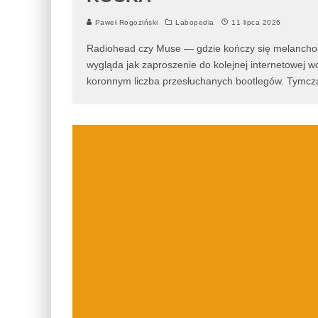
Paweł Rogoziński
Labopedia
11 lipca 2026
Radiohead czy Muse — gdzie kończy się melanchol
wygląda jak zaproszenie do kolejnej internetowej w
koronnym liczba przesłuchanych bootlegów. Tymcz