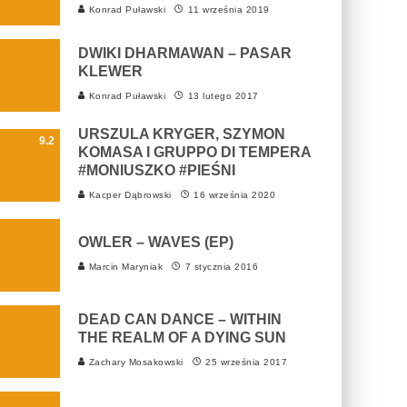
Konrad Puławski
11 września 2019
DWIKI DHARMAWAN – PASAR
KLEWER
Konrad Puławski
13 lutego 2017
URSZULA KRYGER, SZYMON
9.2
KOMASA I GRUPPO DI TEMPERA
#MONIUSZKO #PIEŚNI
Kacper Dąbrowski
16 września 2020
OWLER – WAVES (EP)
Marcin Maryniak
7 stycznia 2016
DEAD CAN DANCE – WITHIN
THE REALM OF A DYING SUN
Zachary Mosakowski
25 września 2017