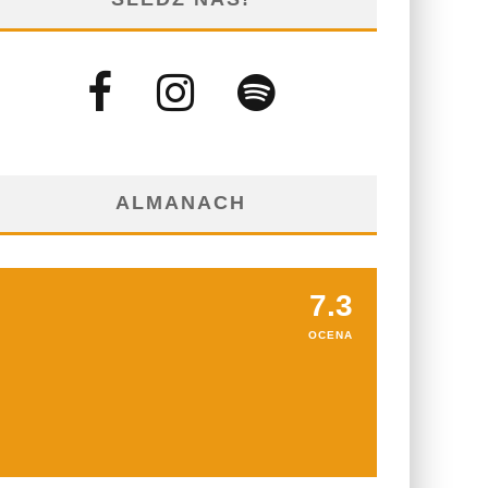
ALMANACH
7.3
OCENA