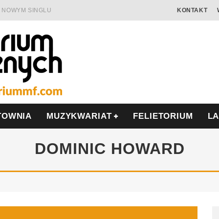
 W NOWYM SINGLU
KONTAKT
 SAMOTNOŚĆ I OPÓR
AMIĘCIĄ
ALISIS
ONIĘ O POLSCE
MIERA WE WRZEŚNIU
TOWNIA
MUZYKWARIAT
FELIETORIUM
L
DOMINIC HOWARD