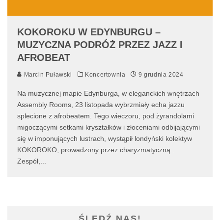
KOKOROKU W EDYNBURGU –
MUZYCZNA PODRÓŻ PRZEZ JAZZ I
AFROBEAT
Marcin Puławski
Koncertownia
9 grudnia 2024
Na muzycznej mapie Edynburga, w eleganckich wnętrzach
Assembly Rooms, 23 listopada wybrzmiały echa jazzu
splecione z afrobeatem. Tego wieczoru, pod żyrandolami
migoczącymi setkami kryształków i złoceniami odbijającymi
się w imponujących lustrach, wystąpił londyński kolektyw
KOKOROKO, prowadzony przez charyzmatyczną .
Zespół,
...
ŚLEDŹ NAS!