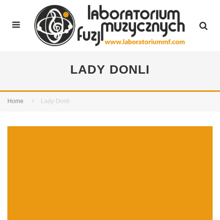
LADY DONLI
Home
Lady Donli