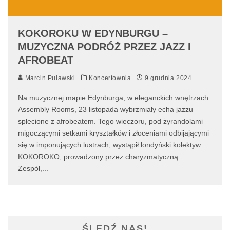
KOKOROKU W EDYNBURGU –
MUZYCZNA PODRÓŻ PRZEZ JAZZ I
AFROBEAT
Marcin Puławski
Koncertownia
9 grudnia 2024
Na muzycznej mapie Edynburga, w eleganckich wnętrzach
Assembly Rooms, 23 listopada wybrzmiały echa jazzu
splecione z afrobeatem. Tego wieczoru, pod żyrandolami
migoczącymi setkami kryształków i złoceniami odbijającymi
się w imponujących lustrach, wystąpił londyński kolektyw
KOKOROKO, prowadzony przez charyzmatyczną .
Zespół,
...
ŚLEDŹ NAS!