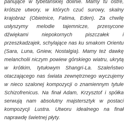
panujące w tybetańskiej dolinie. Mamy tu ostre,
krótsze utwory, w których czuć surowy, skalny
krajobraz (Obietnice, Fatima, Eden). Za chwilę
usłyszymy melodie tajemnicze, przesycone
dźwiękami niepokornych piszczałek i
przeszkadzajek, schylające nas ku smakom Orientu
(Sara, Luna, Gniew, Nostalgia). Mamy też dawkę
melancholii niczym powiew górskiego wiatru, ukrytą
w krótkim, tytułowym Shangri-La. Szaleństwo
otaczającego nas świata zewnętrznego wyczujemy
w nieco szalonej kompozycji o znamiennym tytule
Schizofrenicus. Na finał Adam, Krzysztof i spółka
serwują nam absolutny majstersztyk w postaci
kompozycji Lustra. Utworu idealnego na finał
naprawdę świetnej płyty.