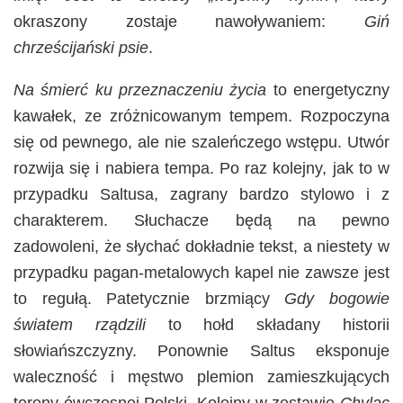
okraszony zostaje nawoływaniem:
Giń
chrześcijański psie
.
Na śmierć ku przeznaczeniu życia
to energetyczny
kawałek, ze zróżnicowanym tempem. Rozpoczyna
się od pewnego, ale nie szaleńczego wstępu. Utwór
rozwija się i nabiera tempa. Po raz kolejny, jak to w
przypadku Saltusa, zagrany bardzo stylowo i z
charakterem. Słuchacze będą na pewno
zadowoleni, że słychać dokładnie tekst, a niestety w
przypadku pagan-metalowych kapel nie zawsze jest
to regułą. Patetycznie brzmiący
Gdy bogowie
światem rządzili
to hołd składany historii
słowiańszczyzny. Ponownie Saltus eksponuje
waleczność i męstwo plemion zamieszkujących
tereny ówczesnej Polski. Kolejny w zestawie
Chyląc