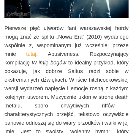
Pierwsze pięć utworów fani warszawskiej hordy
mogą znać ze splitu „Nowa Era” (2010) wydanego
wspólnie z, wspominanym już wcześniej przeze
mnie
tutaj
, Abusiveness. Rozpoczynający
kompilację
W imię bogów
to idealny przykład, który
pokazuje, jak dobrze Saltus radzi sobie w
ekstremalnych dźwiękach. W iście hitchcockowskiej
wersji wydarzeń napięcie i emocje rosną z każdym
kolejnym utworem. Muzycznie ukłon w stronę death
metalu, sporo chwytliwych riffów i
charakterystycznych przejść, tekstowo oczywiście
panowie odnoszą się do wiary przodków i walki w jej
imię. Jest to swoisty „wojenny hymn”, który