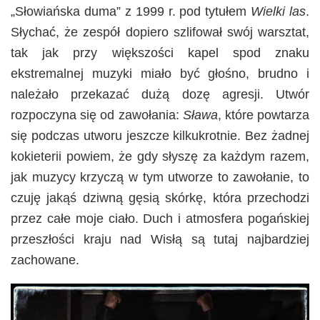
„Słowiańska duma” z 1999 r. pod tytułem
Wielki las
.
Słychać, że zespół dopiero szlifował swój warsztat,
tak jak przy większości kapel spod znaku
ekstremalnej muzyki miało być głośno, brudno i
należało przekazać dużą dozę agresji. Utwór
rozpoczyna się od zawołania:
Sława
, które powtarza
się podczas utworu jeszcze kilkukrotnie. Bez żadnej
kokieterii powiem, że gdy słyszę za każdym razem,
jak muzycy krzyczą w tym utworze to zawołanie, to
czuję jakąś dziwną gęsią skórkę, która przechodzi
przez całe moje ciało. Duch i atmosfera pogańskiej
przeszłości kraju nad Wisłą są tutaj najbardziej
zachowane.