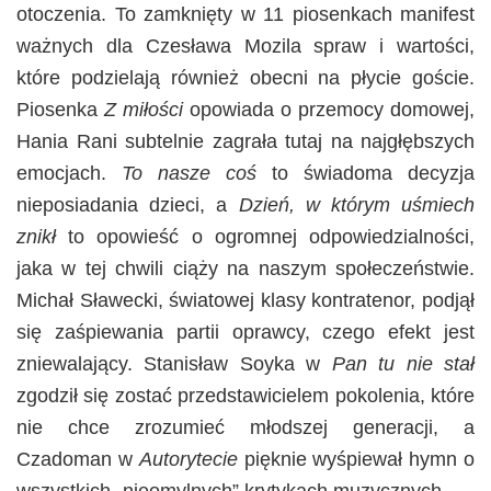
otoczenia. To zamknięty w 11 piosenkach manifest
ważnych dla Czesława Mozila spraw i wartości,
które podzielają również obecni na płycie goście.
Piosenka
Z miłości
opowiada o przemocy domowej,
Hania Rani subtelnie zagrała tutaj na najgłębszych
emocjach.
To nasze coś
to świadoma decyzja
nieposiadania dzieci, a
Dzień, w którym uśmiech
znikł
to opowieść o ogromnej odpowiedzialności,
jaka w tej chwili ciąży na naszym społeczeństwie.
Michał Sławecki, światowej klasy kontratenor, podjął
się zaśpiewania partii oprawcy, czego efekt jest
zniewalający. Stanisław Soyka w
Pan tu nie stał
zgodził się zostać przedstawicielem pokolenia, które
nie chce zrozumieć młodszej generacji, a
Czadoman w
Autorytecie
pięknie wyśpiewał hymn o