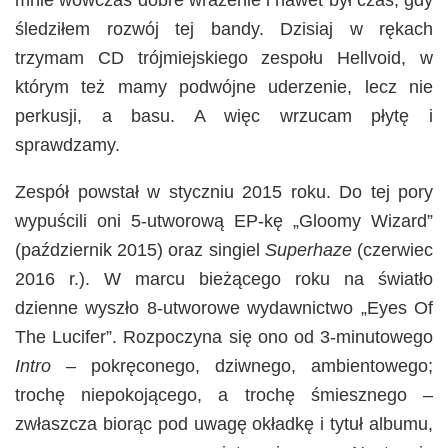
mnie wówczas dobre wrażenie i nawet był czas, gdy
śledziłem rozwój tej bandy. Dzisiaj w rękach
trzymam CD trójmiejskiego zespołu Hellvoid, w
którym też mamy podwójne uderzenie, lecz nie
perkusji, a basu. A więc wrzucam płytę i
sprawdzamy.
Zespół powstał w styczniu 2015 roku. Do tej pory
wypuścili oni 5-utworową EP-kę „Gloomy Wizard”
(październik 2015) oraz singiel
Superhaze
(czerwiec
2016 r.). W marcu bieżącego roku na światło
dzienne wyszło 8-utworowe wydawnictwo „Eyes Of
The Lucifer”. Rozpoczyna się ono od 3-minutowego
Intro
–
pokręconego, dziwnego, ambientowego;
trochę niepokojącego, a trochę śmiesznego –
zwłaszcza biorąc pod uwagę okładkę i tytuł albumu,