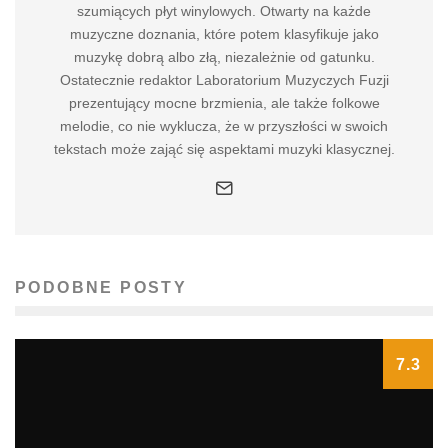
szumiących płyt winylowych. Otwarty na każde
muzyczne doznania, które potem klasyfikuje jako
muzykę dobrą albo złą, niezależnie od gatunku.
Ostatecznie redaktor Laboratorium Muzyczych Fuzji
prezentujący mocne brzmienia, ale także folkowe
melodie, co nie wyklucza, że w przyszłości w swoich
tekstach może zająć się aspektami muzyki klasycznej.
PODOBNE POSTY
7.3