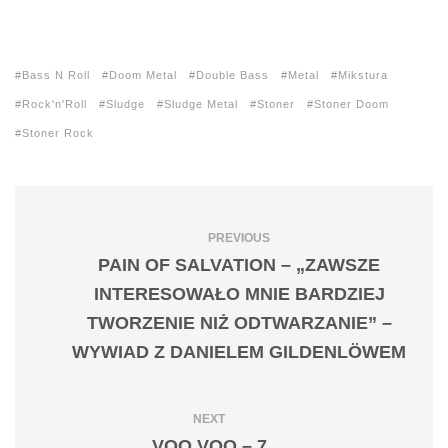
Bass N Roll
Doom Metal
Double Bass
Metal
Mikstura
Rock'n'Roll
Sludge
Sludge Metal
Stoner
Stoner Doom
Stoner Rock
PREVIOUS
PAIN OF SALVATION – „ZAWSZE
INTERESOWAŁO MNIE BARDZIEJ
TWORZENIE NIŻ ODTWARZANIE” –
WYWIAD Z DANIELEM GILDENLÖWEM
NEXT
VOO VOO – 7