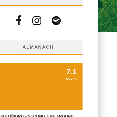
ALMANACH
7.1
OCENA
ENA MÎNDRU – SECOND TIME AROUND