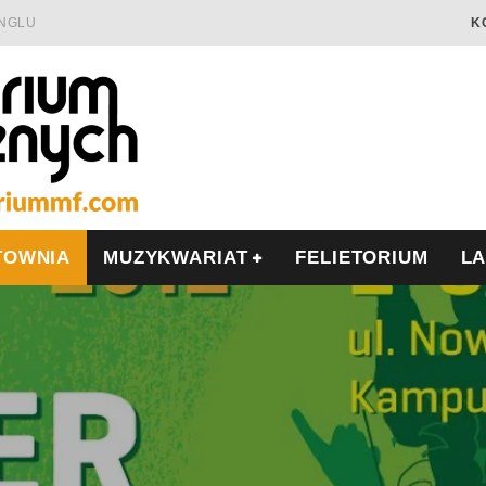
INGLU
K
Ć I OPÓR
LSCE
WRZEŚNIU
TOWNIA
MUZYKWARIAT
FELIETORIUM
L