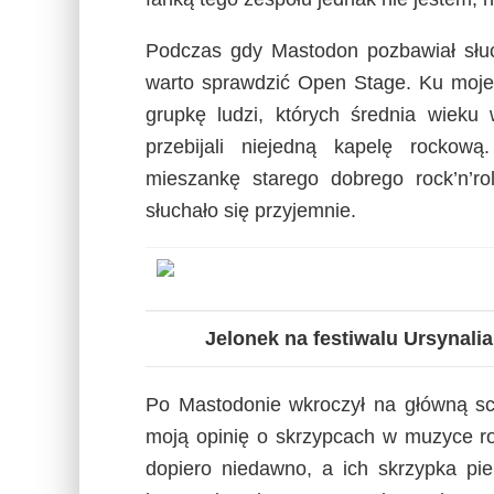
Podczas gdy Mastodon pozbawiał słuc
warto sprawdzić Open Stage. Ku moje
grupkę ludzi, których średnia wieku 
przebijali niejedną kapelę rockow
mieszankę starego dobrego rock’n’rol
słuchało się przyjemnie.
Jelonek na festiwalu Ursynali
Po Mastodonie wkroczył na główną sce
moją opinię o skrzypcach w muzyce ro
dopiero niedawno, a ich skrzypka pi