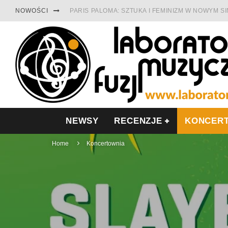
NOWOŚCI
PARIS PALOMA: SZTUKA I FEMINIZM W NOWYM S
TABULA RASA Z SINGLEM DIAMENTY. SAMOTNOŚ
CINNAMON GUM MIĘDZY SOULEM A PAMIĘCIĄ
FRANCUSKI PROG METAL WEDŁUG DUALISIS
LESZEK KUŁAKOWSKI NAGRAŁ JAZZFONIĘ O PO
NIEZNANY BOWIE Z 1965 ROKU. PREMIERA WE 
NEWSY
RECENZJE
KONCER
Home
Koncertownia