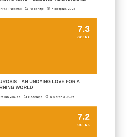
nrad Puławski
Recenzje
7 sierpnia 2026
7.3
OCENA
UROSIS – AN UNDYING LOVE FOR A
RNING WORLD
rolina Żmuda
Recenzje
6 sierpnia 2026
7.2
OCENA