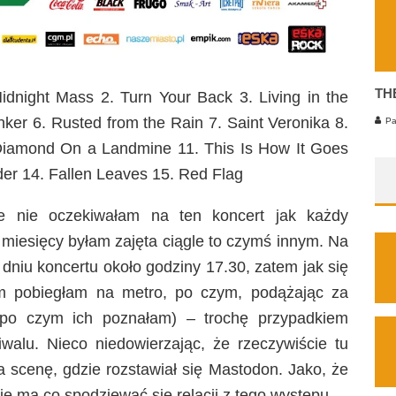
TH
idnight Mass 2. Turn Your Back 3. Living in the
nker 6. Rusted from the Rain 7. Saint Veronika 8.
Pa
Diamond On a Landmine 11. This Is How It Goes
der 14. Fallen Leaves 15. Red Flag
że nie oczekiwałam na ten koncert jak każdy
ku miesięcy byłam zajęta ciągle to czymś innym. Na
 dniu koncertu około godziny 17.30, zatem jak się
em pobiegłam na metro, po czym, podążając za
 po czym ich poznałam) – trochę przypadkiem
walu. Nieco niedowierzając, że rzeczywiście tu
a scenę, gdzie rozstawiał się Mastodon. Jako, że
ie ma co spodziewać się relacji z tego występu.