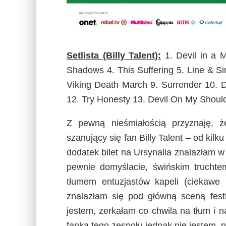
Setlista (Billy Talent):
1. Devil in a M
Shadows 4. This Suffering 5. Line & Si
Viking Death March 9. Surrender 10. 
12. Try Honesty 13. Devil On My Shoul
Z pewną nieśmiałością przyznaję, 
szanujący się fan Billy Talent – od kil
dodatek bilet na Ursynalia znalazłam w
pewnie domyślacie, świńskim trucht
tłumem entuzjastów kapeli (ciekawe
znalazłam się pod główną sceną festi
jestem, zerkałam co chwila na tłum i n
fanką tego zespołu jednak nie jestem, n