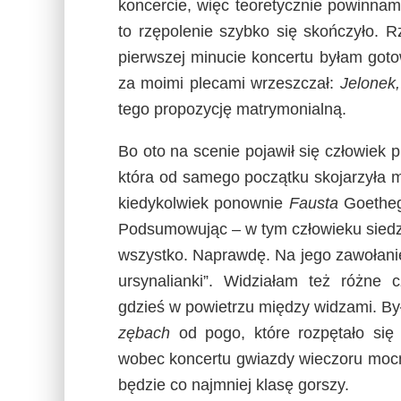
koncercie, więc teoretycznie powinnam 
to rzępolenie szybko się skończyło. R
pierwszej minucie koncertu byłam goto
za moimi plecami wrzeszczał:
Jelonek
tego propozycję matrymonialną.
Bo oto na scenie pojawił się człowiek 
która od samego początku skojarzyła m
kiedykolwiek ponownie
Fausta
Goetheg
Podsumowując – w tym człowieku siedzi d
wszystko. Naprawdę. Na jego zawołanie 
ursynalianki”. Widziałam też różne 
gdzieś w powietrzu między widzami. By
zębach
od pogo, które rozpętało się
wobec koncertu gwiazdy wieczoru mocno
będzie co najmniej klasę gorszy.