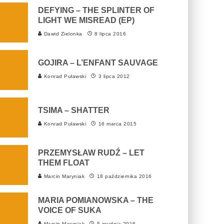
DEFYING – THE SPLINTER OF
LIGHT WE MISREAD (EP)
Dawid Zielonka
8 lipca 2016
GOJIRA – L’ENFANT SAUVAGE
Konrad Puławski
3 lipca 2012
TSIMA – SHATTER
Konrad Puławski
16 marca 2015
PRZEMYSŁAW RUDŹ – LET
THEM FLOAT
Marcin Maryniak
18 października 2016
MARIA POMIANOWSKA – THE
VOICE OF SUKA
Marcin Maryniak
5 grudnia 2016