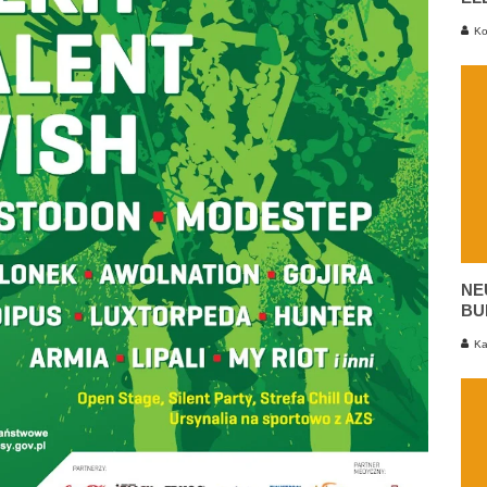
Ko
NE
BU
Ka