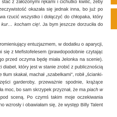
stać z założonymi rękami i cichutko kwilić, żeby
zeczywistość okazała się jednak inna, bo już po
wa rzucić wszystko i dołączyć do chłopaka, który
, kur… kocham cię!
. Ja bym jeszcze dorzuciła do
promieniujący entuzjazmem, w dodatku o aparycji,
i się z Mefistofelesem (prawdopodobnie czytając
o przed oczyma będę miała Jelonka na scenie).
iabeł, który jest w stanie zrobić z publicznością
tłum skakał, machał „szabelkami”, robił „ścianki-
części garderoby, przeważnie spodnie, krążące
ła moc, bo sam skrzypek przyznał, że ma
piach w
 pod sceną. Po czymś takim moje oczekiwania
 wzrosły i obawiałam się, że występ Billy Talent