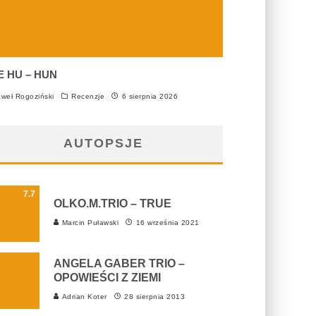
E HU – HUN
weł Rogoziński
Recenzje
6 sierpnia 2026
AUTOPSJE
7.7
OLKO.M.TRIO – TRUE
Marcin Puławski
16 września 2021
ANGELA GABER TRIO –
OPOWIEŚCI Z ZIEMI
Adrian Koter
28 sierpnia 2013