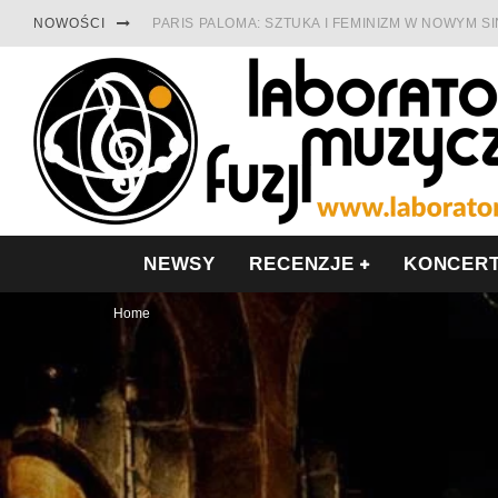
NOWOŚCI
PARIS PALOMA: SZTUKA I FEMINIZM W NOWYM S
TABULA RASA Z SINGLEM DIAMENTY. SAMOTNOŚ
CINNAMON GUM MIĘDZY SOULEM A PAMIĘCIĄ
FRANCUSKI PROG METAL WEDŁUG DUALISIS
LESZEK KUŁAKOWSKI NAGRAŁ JAZZFONIĘ O PO
NIEZNANY BOWIE Z 1965 ROKU. PREMIERA WE 
NEWSY
RECENZJE
KONCER
Home