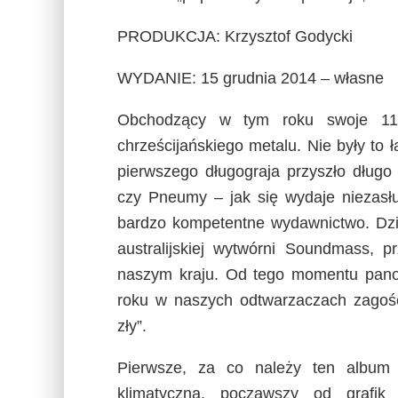
PRODUKCJA: Krzysztof Godycki
WYDANIE: 15 grudnia 2014 – własne
Obchodzący w tym roku swoje 11-l
chrześcijańskiego metalu. Nie były to ł
pierwszego długograja przyszło długo
czy Pneumy – jak się wydaje niezasł
bardzo kompetentne wydawnictwo. Dzię
australijskiej wytwórni Soundmass, 
naszym kraju. Od tego momentu panow
roku w naszych odtwarzaczach zagośc
zły”.
Pierwsze, za co należy ten album
klimatyczna, począwszy od grafik