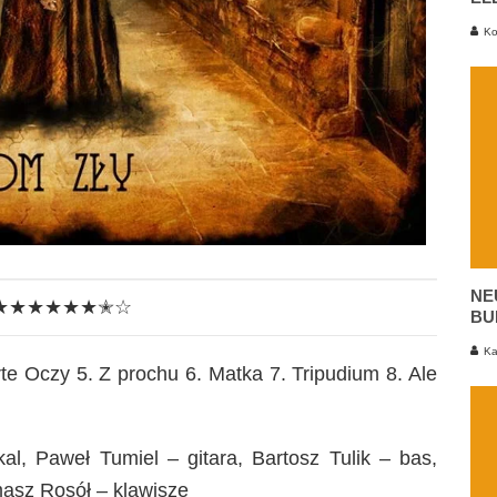
Ko
NE
★★★★★★✭☆
BU
Ka
te Oczy 5. Z prochu 6. Matka 7. Tripudium 8. Ale
l, Paweł Tumiel – gitara, Bartosz Tulik – bas,
masz Rosół – klawisze