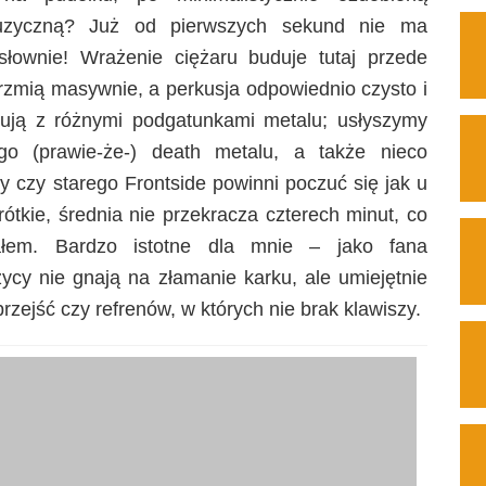
uzyczną? Już od pierwszych sekund nie ma
słownie! Wrażenie ciężaru buduje tutaj przede
brzmią masywnie, a perkusja odpowiednio czysto i
ją z różnymi podgatunkami metalu; usłyszymy
go (prawie-że-) death metalu, a także nieco
 czy starego Frontside powinni poczuć się jak u
tkie, średnia nie przekracza czterech minut, co
łem. Bardzo istotne dla mnie – jako fana
zycy nie gnają na złamanie karku, ale umiejętnie
przejść czy refrenów, w których nie brak klawiszy.