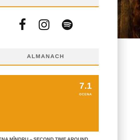
ALMANACH
7.1
OCENA
ENA MÎNDRU – SECOND TIME AROUND