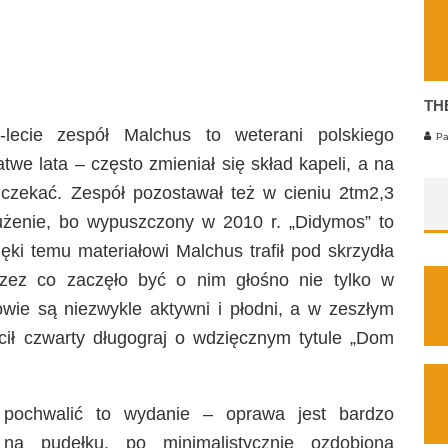
TH
ecie zespół Malchus to weterani polskiego
Pa
atwe lata – często zmieniał się skład kapeli, a na
 czekać. Zespół pozostawał też w cieniu 2tm2,3
użenie, bo wypuszczony w 2010 r. „Didymos” to
ki temu materiałowi Malchus trafił pod skrzydła
przez co zaczęło być o nim głośno nie tylko w
ie są niezwykle aktywni i płodni, a w zeszłym
ił czwarty długograj o wdzięcznym tytule „Dom
 pochwalić to wydanie – oprawa jest bardzo
 na pudełku, po minimalistycznie ozdobioną