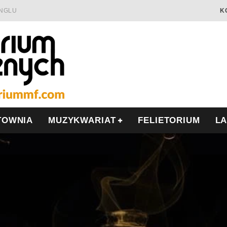
INGLU
K
Ć I OPÓR
LSCE
WRZEŚNIU
TOWNIA
MUZYKWARIAT
FELIETORIUM
L