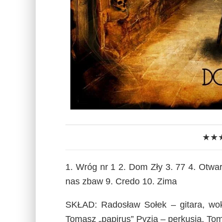
★★
1. Wróg nr 1 2. Dom Zły 3. 77 4. Otwar
nas zbaw 9. Credo 10. Zima
SKŁAD: Radosław Sołek – gitara, woka
Tomasz „papirus” Pyzia – perkusja, To