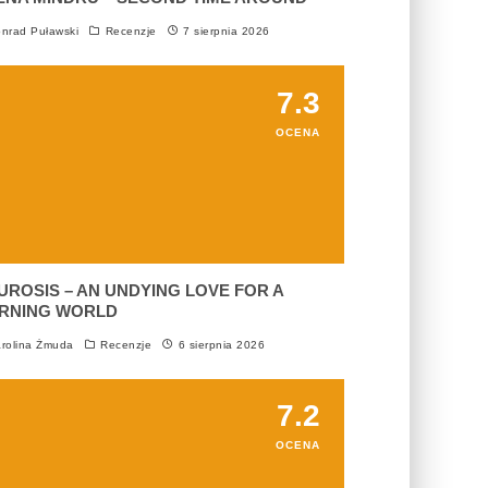
nrad Puławski
Recenzje
7 sierpnia 2026
7.3
OCENA
UROSIS – AN UNDYING LOVE FOR A
RNING WORLD
rolina Żmuda
Recenzje
6 sierpnia 2026
7.2
OCENA